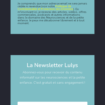
Je comprends que mon adresse email ne sera jamais
Politique de
cédée ni revendue (voir notre
Confidentialité et Protection des Données
). En
m'inscrivant ici, je recevrai des articles, vidéos, offres
commerciales, podcasts et autres informations
dans le domaine des Neurosciences et de la petite
enfance. Je peux me désabonner librement et à tout
moment.
La Newsletter Lulys
Abonnez-vous pour recevoir du contenu
informatif sur les neurosciences et la petite
enfance. C'est gratuit et sans engagement !