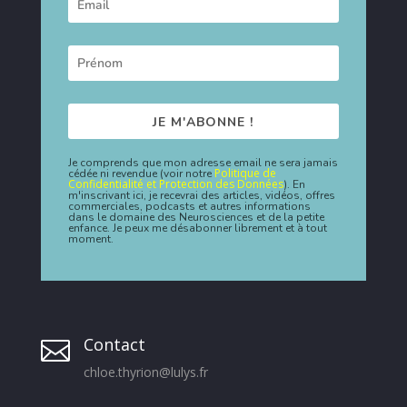
JE M'ABONNE !
Je comprends que mon adresse email ne sera jamais
Politique de
cédée ni revendue (voir notre
Confidentialité et Protection des Données
). En
m'inscrivant ici, je recevrai des articles, vidéos, offres
commerciales, podcasts et autres informations
dans le domaine des Neurosciences et de la petite
enfance. Je peux me désabonner librement et à tout
moment.
Contact

chloe.thyrion@lulys.fr