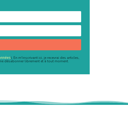
Données
). En m'inscrivant ici, je recevrai des articles,
 me désabonner librement et à tout moment.