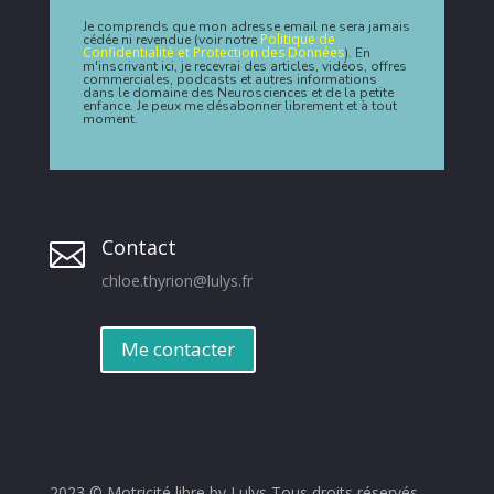
Je comprends que mon adresse email ne sera jamais
Politique de
cédée ni revendue (voir notre
Confidentialité et Protection des Données
). En
m'inscrivant ici, je recevrai des articles, vidéos, offres
commerciales, podcasts et autres informations
dans le domaine des Neurosciences et de la petite
enfance. Je peux me désabonner librement et à tout
moment.
Contact

chloe.thyrion@lulys.fr
Me contacter
2023 © Motricité libre by Lulys Tous droits réservés